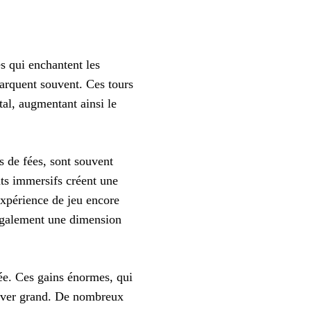
s qui enchantent les
marquent souvent. Ces tours
tal, augmentant ainsi le
s de fées, sont souvent
ts immersifs créent une
expérience de jeu encore
 également une dimension
iée. Ces gains énormes, qui
rêver grand. De nombreux