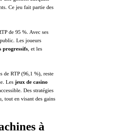
s. Ce jeu fait partie des
RTP de 95 %. Avec ses
e public. Les joueurs
s progressifs
, et les
s de RTP (96,1 %), reste
de. Les
jeux de casino
ccessible. Des stratégies
, tout en visant des gains
achines à