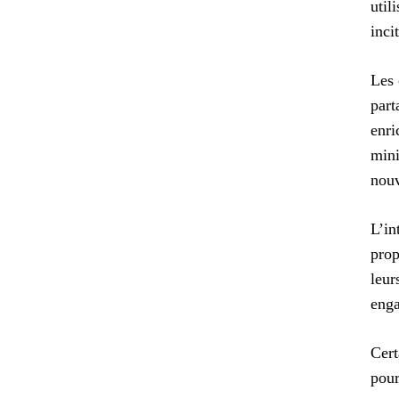
util
inci
Les 
part
enri
mini
nou
L’in
prop
leur
enga
Cert
pour