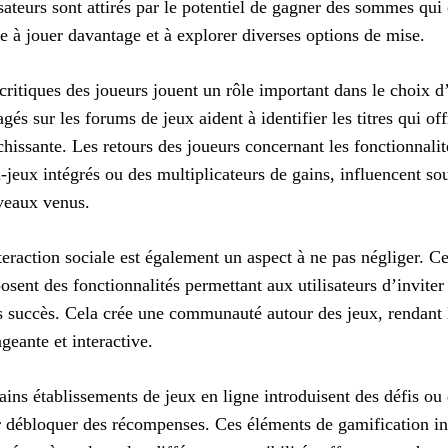
isateurs sont attirés par le potentiel de gagner des sommes qui
te à jouer davantage et à explorer diverses options de mise.
critiques des joueurs jouent un rôle important dans le choix 
agés sur les forums de jeux aident à identifier les titres qui o
chissante. Les retours des joueurs concernant les fonctionnal
-jeux intégrés ou des multiplicateurs de gains, influencent so
veaux venus.
teraction sociale est également un aspect à ne pas négliger. Ce
osent des fonctionnalités permettant aux utilisateurs d’invite
s succès. Cela crée une communauté autour des jeux, rendant 
geante et interactive.
ains établissements de jeux en ligne introduisent des défis ou
 débloquer des récompenses. Ces éléments de gamification inci