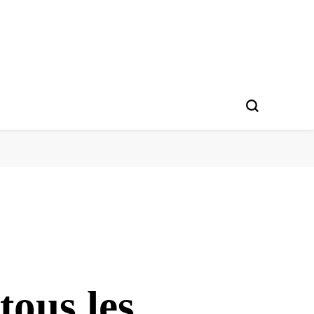
tous les