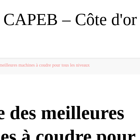
CAPEB – Côte d'or
meilleures machines à coudre pour tous les niveaux
 des meilleures
s à coudre pour 