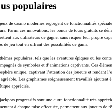
ous populaires
jeux de casino modernes regorgent de fonctionnalités spéciale
urs. Parmi ces innovations, les bonus de tours gratuits se dé
ettent aux utilisateurs de gagner sans risquer leur propre capi
s de jeu tout en offrant des possibilités de gains.
thèmes populaires, tels que les aventures épiques ou les conte
mpagnés de symboles et d’animations captivants. Ces élémen
sphère unique, captivant l’attention des joueurs et rendant l’
 agréable. Les graphismes soigneusement travaillés ajoutent
étique appréciée.
jackpots progressifs sont une autre fonctionnalité très appréc
entent à chaque mise effectuée, permettent aux joueurs de 