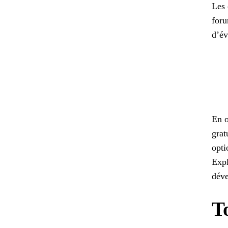
Les 
foru
d’év
En o
grat
opti
Expl
déve
T