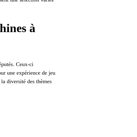
chines à
réputés. Ceux-ci
pour une expérience de jeu
 la diversité des thèmes