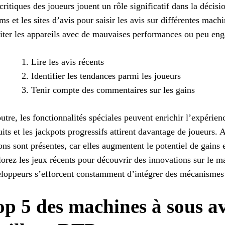
critiques des joueurs jouent un rôle significatif dans la décisi
ms et les sites d’avis pour saisir les avis sur différentes mac
iter les appareils avec de mauvaises performances ou peu eng
Lire les avis récents
Identifier les tendances parmi les joueurs
Tenir compte des commentaires sur les gains
utre, les fonctionnalités spéciales peuvent enrichir l’expérien
uits et les jackpots progressifs attirent davantage de joueurs.
ons sont présentes, car elles augmentent le potentiel de gains 
orez les jeux récents pour découvrir des innovations sur le ma
loppeurs s’efforcent constamment d’intégrer des mécanismes 
op 5 des machines à sous av