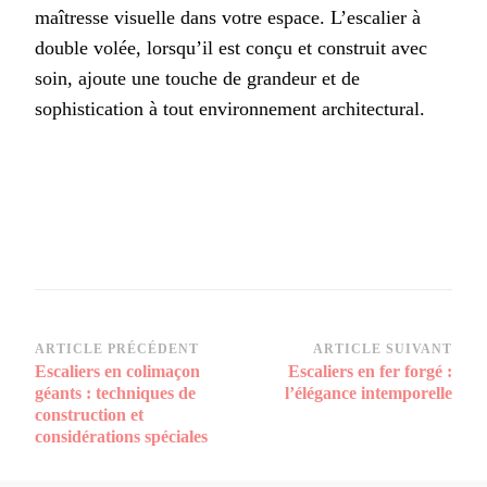
maîtresse visuelle dans votre espace. L’escalier à
double volée, lorsqu’il est conçu et construit avec
soin, ajoute une touche de grandeur et de
sophistication à tout environnement architectural.
Navigation
ARTICLE PRÉCÉDENT
ARTICLE SUIVANT
Escaliers en colimaçon
Escaliers en fer forgé :
d’article
géants : techniques de
l’élégance intemporelle
construction et
considérations spéciales