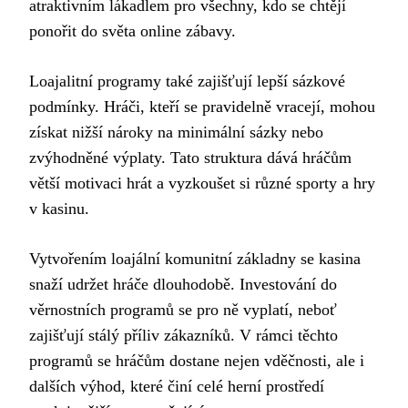
atraktivním lákadlem pro všechny, kdo se chtějí
ponořit do světa online zábavy.
Loajalitní programy také zajišťují lepší sázkové
podmínky. Hráči, kteří se pravidelně vracejí, mohou
získat nižší nároky na minimální sázky nebo
zvýhodněné výplaty. Tato struktura dává hráčům
větší motivaci hrát a vyzkoušet si různé sporty a hry
v kasinu.
Vytvořením loajální komunitní základny se kasina
snaží udržet hráče dlouhodobě. Investování do
věrnostních programů se pro ně vyplatí, neboť
zajišťují stálý příliv zákazníků. V rámci těchto
programů se hráčům dostane nejen vděčnosti, ale i
dalších výhod, které činí celé herní prostředí