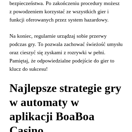
bezpieczeństwa. Po zakończeniu procedury możesz
z powodzeniem korzystać ze wszystkich gier i
funkcji oferowanych przez system hazardowy.
Na koniec, regularnie urządzaj sobie przerwy
podczas gry. To pozwala zachować świeżość umysłu
oraz cieszyć się zyskami z rozrywki w pełni.
Pamiętaj, że odpowiedzialne podejście do gier to
klucz do sukcesu!
Najlepsze strategie gry
w automaty w
aplikacji BoaBoa
Casino