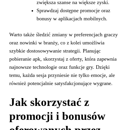
zwiększa szanse na większe zyski.
Sprawdzaj dostępne promocje oraz
bonusy w aplikacjach mobilnych.
Warto także śledzić zmiany w preferencjach graczy
oraz nowinki w branży, co z kolei umożliwia
szybkie dostosowywanie strategii. Planując
pobieranie apk, skorzystaj z oferty, która zapewnia
najnowsze technologie oraz funkcje gry. Dzięki
temu, każda sesja przyniesie nie tylko emocje, ale
również potencjalnie satysfakcjonujące wygrane.
Jak skorzystać z
promocji i bonusów
oferowanych przez