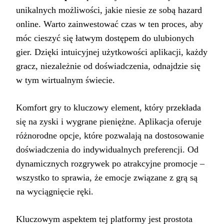
unikalnych możliwości, jakie niesie ze sobą hazard
online. Warto zainwestować czas w ten proces, aby
móc cieszyć się łatwym dostępem do ulubionych
gier. Dzięki intuicyjnej użytkowości aplikacji, każdy
gracz, niezależnie od doświadczenia, odnajdzie się
w tym wirtualnym świecie.
Komfort gry to kluczowy element, który przekłada
się na zyski i wygrane pieniężne. Aplikacja oferuje
różnorodne opcje, które pozwalają na dostosowanie
doświadczenia do indywidualnych preferencji. Od
dynamicznych rozgrywek po atrakcyjne promocje –
wszystko to sprawia, że emocje związane z grą są
na wyciągnięcie ręki.
Kluczowym aspektem tej platformy jest prostota