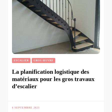
ESCALIER
GROS ŒUVRE
La planification logistique des
matériaux pour les gros travaux
d’escalier
6 SEPTEMBRE 2023