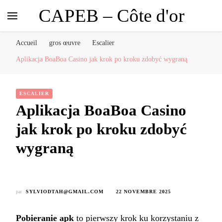
CAPEB – Côte d'or
Accueil
gros œuvre
Escalier
Aplikacja BoaBoa Casino jak krok po kroku zdobyć wygraną
ESCALIER
Aplikacja BoaBoa Casino
jak krok po kroku zdobyć
wygraną
par
SYLVIODTAH@GMAIL.COM
22 NOVEMBRE 2025
Pobieranie apk
to pierwszy krok ku korzystaniu z