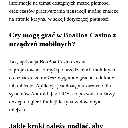
informacje na temat dostępnych metod płatności
oraz czasów przetwarzania transakcji można znaleźć
na stronie kasyna, w sekcji dotyczącej płatności.
Czy mogę grać w BoaBoa Casino z
urządzeń mobilnych?
Tak, aplikacja BoaBoa Casino została
zaprojektowana z myślą o urządzeniach mobilnych,
co oznacza, że możesz wygodnie grać na telefonie
lub tablecie. Aplikacja jest dostępna zarówno dla
systemów Android, jak i iOS, co pozwala na łatwy
dostęp do gier i funkcji kasyna w dowolnym
miejscu.
Jakie kroki należy podjąć, aby