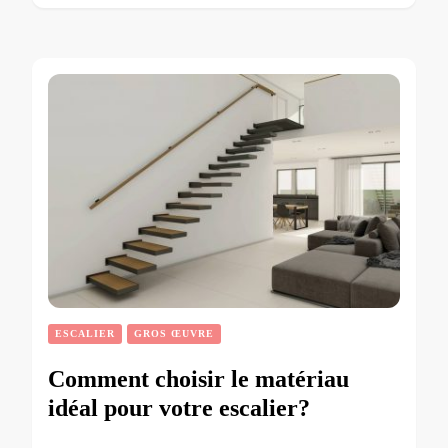
ESCALIER
GROS ŒUVRE
Comment choisir le matériau
idéal pour votre escalier?