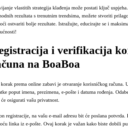
ijanje vlastitih strategija klađenja može postati ključ uspjeh
hodnih rezultata s trenutnim trendsima, možete stvoriti prilag
ći ostvariti bolje rezultate. Istražujte, educirajte se i maksima
ućnosti!
egistracija i verifikacija k
ačuna na BoaBoa
 korak prema online zabavi je otvaranje korisničkog računa. 
tke poput imena, prezimena, e-pošte i datuma rođenja. Odabe
 će osigurati vašu privatnost.
n registracije, na vašu e-mail adresu bit će poslana potvrda. P
ću linka iz e-pošte. Ovaj korak je važan kako biste dobili pu