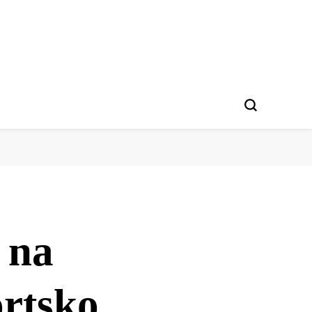
 na
ortsko