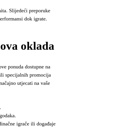
mita. Slijedeći preporuke
erformansi dok igrate.
ipova oklada
ipove ponuda dostupne na
ili specijalnih promocija
ačajno utjecati na vaše
.
ogodaka.
inačne igrače ili događaje