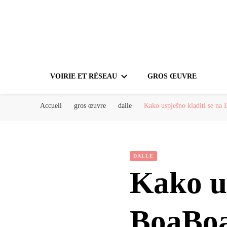
VOIRIE ET RÉSEAU
GROS ŒUVRE
Accueil
gros œuvre
dalle
Kako uspješno kladiti se na 
DALLE
Kako us
BoaBoa