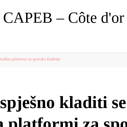
CAPEB – Côte d'or
BoaBoa platformi za sportsko klađenje
pješno kladiti se
 platformi za sp