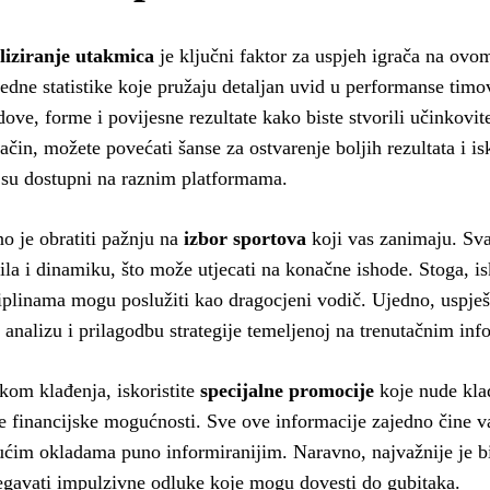
liziranje utakmica
je ključni faktor za uspjeh igrača na ovom
edne statistike koje pružaju detaljan uvid u performanse timov
dove, forme i povijesne rezultate kako biste stvorili učinkovi
način, možete povećati šanse za ostvarenje boljih rezultata i is
 su dostupni na raznim platformama.
o je obratiti pažnju na
izbor sportova
koji vas zanimaju. Sva
ila i dinamiku, što može utjecati na konačne ishode. Stoga, is
iplinama mogu poslužiti kao dragocjeni vodič. Ujedno, uspješn
 analizu i prilagodbu strategije temeljenoj na trenutačnim in
ikom klađenja, iskoristite
specijalne promocije
koje nude klad
e financijske mogućnosti. Sve ove informacije zajedno čine va
ćim okladama puno informiranijim. Naravno, najvažnije je biti
egavati impulzivne odluke koje mogu dovesti do gubitaka.