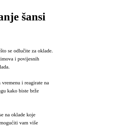
anje šansi
 što se odlučite za oklade.
timova i povijesnih
lada.
vremenu i reagirate na
ugu kako biste brže
use na oklade koje
omogućiti vam više