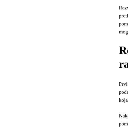
Razv
pret
pomo
mog
R
r
Prvi
poda
koja
Nako
pomo