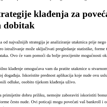
trategije klađenja za poveć
a dobitak
a od najvažnijih strategija je analiziranje utakmica prije nego
o istraživanje može uključivati pregledanje statistike, forme 
taka. Ovo će vam pomoći da bolje procijenite mogućnosti ok
lno klađenje omogućava vam da pratite utakmice u stvarnom 
oj događaja. Iskoristite prednost aplikacija koje nude ovu usl
sili odluke, osobito tijekom klađenja uživo.
 primijetite dobru priliku, nemojte zaboraviti iskoristiti bon
forme često nude. Ovi poticaji mogu povećati vaš bankroll i 