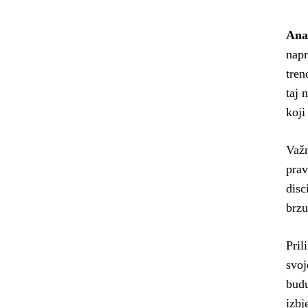
Ana
napr
tren
taj 
koji
Važn
prav
disc
brzu
Pril
svoj
budu
izbj