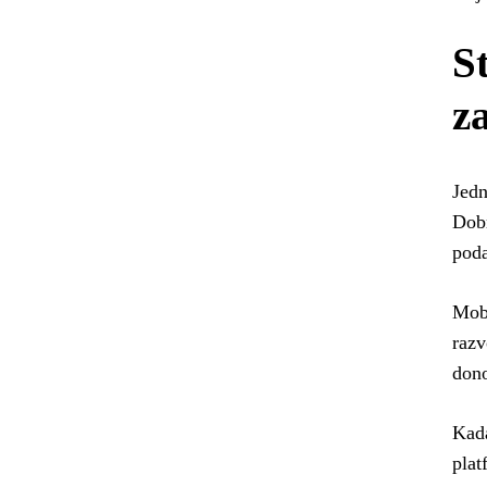
S
z
Jedn
Dobr
poda
Mobi
razv
dono
Kada
plat