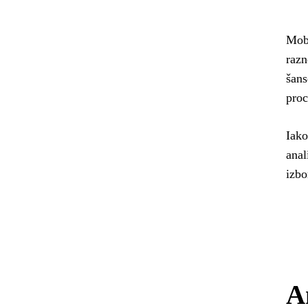
Mobi
razn
šans
proc
Iako
anal
izbo
An