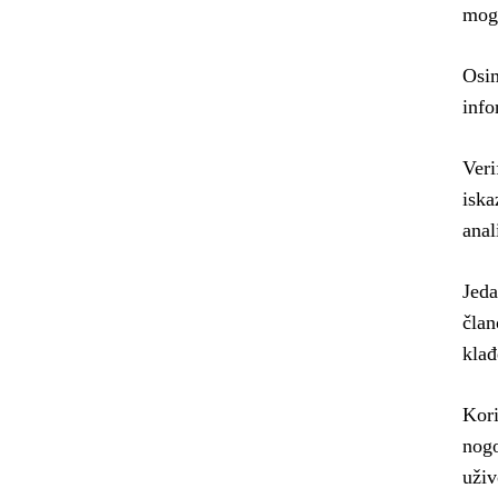
mog
Osim
info
Veri
iska
anal
Jeda
član
klađ
Kori
nogo
uživ