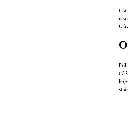
Isku
isku
Uživ
O
Pril
trži
koje
stra