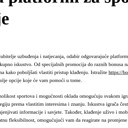
je
jubitelje uzbuđenja i natjecanja, odabir odgovarajuće platfor
kupno iskustvo. Od specijalnih promocija do raznih bonusa n
na kako poboljšati vlastiti pristup klađenju. Istražite
https://b
olje opcije koje će vam pomoći u tome.
olikost sportova i mogućnosti oklada omogućuju svakom igra
tegiju prema vlastitim interesima i znanju. Iskustva igrača čest
jenjivati informacije i savjete. Također, klađenje uživo i mob
tnu fleksibilnost, omogućujući vam da reagirate na promjen