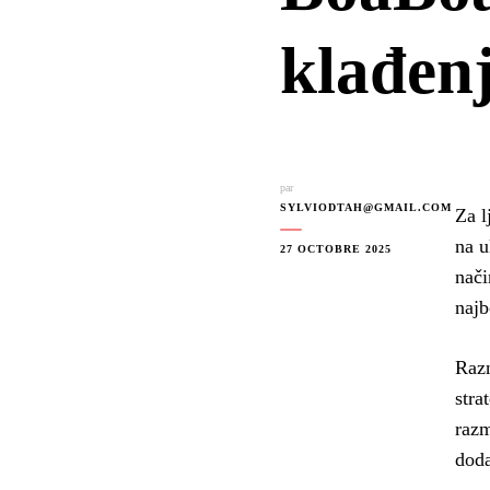
klađen
par
SYLVIODTAH@GMAIL.COM
Za l
na u
27 OCTOBRE 2025
nači
najb
Razn
stra
razm
doda