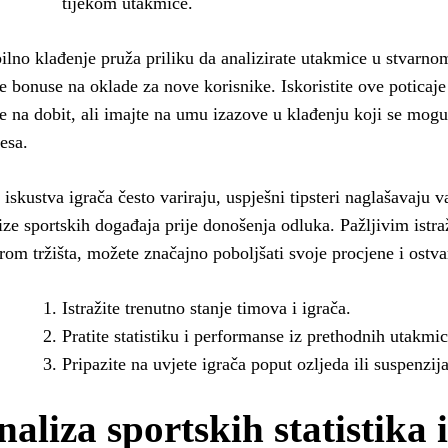
tijekom utakmice.
lno klađenje pruža priliku da analizirate utakmice u stvarno
e bonuse na oklade za nove korisnike. Iskoristite ove poticaje
e na dobit, ali imajte na umu izazove u klađenju koji se mogu
esa.
 iskustva igrača često variraju, uspješni tipsteri naglašavaju v
ize sportskih događaja prije donošenja odluka. Pažljivim istr
rom tržišta, možete značajno poboljšati svoje procjene i ostvari
Istražite trenutno stanje timova i igrača.
Pratite statistiku i performanse iz prethodnih utakmic
Pripazite na uvjete igrača poput ozljeda ili suspenzija
aliza sportskih statistika i