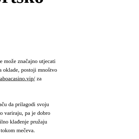
me može značajno utjecati
a oklade, postoji mnoštvo
oaboacasino.vip/
za
ču da prilagodi svoju
o variraju, pa je dobro
ilno klađenje pružaju
e tokom mečeva.