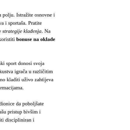
 polju. Istražite osnovne i
a i sportaša. Pratite
te
strategije klađenja
. Na
koristiti
bonuse na oklade
ki sport donosi svoja
kustva igrača u različitim
o kladiti uživo zahtijeva
formacijama.
ionice da poboljšate
šu pristup bivšim i
 discipliniran i