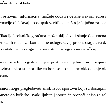
ućnostima oklada.
 osnovnih informacija, možete dodati i detalje o svom adresi
rmacije olakšavaju postupak verifikacije, što je ključno za po
fikacija korisničkog računa može uključivati slanje dokumena
znica ili račun za komunalne usluge. Ovaj proces osigurava da
izi utakmica i drugim aktivnostima u sigurnom okruženju.
n od benefita registracije jest pristup specijalnim promocija
ovima. Iskoristite prilike za bonuse i besplatne oklade koje 
enje.
snici mogu pregledavati širok izbor sportova koji su dostupni
meta do košarke, svaki ljubitelj sporta će pronaći nešto za se
o.