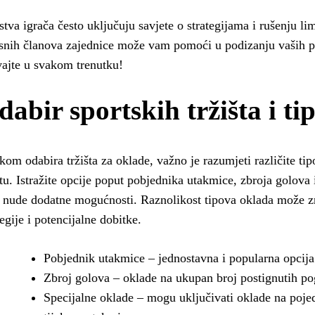
stva igrača često uključuju savjete o strategijama i rušenju li
snih članova zajednice može vam pomoći u podizanju vaših p
ajte u svakom trenutku!
dabir sportskih tržišta i t
ikom odabira tržišta za oklade, važno je razumjeti različite t
štu. Istražite opcije poput pobjednika utakmice, zbroja golova 
 nude dodatne mogućnosti. Raznolikost tipova oklada može zn
tegije i potencijalne dobitke.
Pobjednik utakmice – jednostavna i popularna opcija
Zbroj golova – oklade na ukupan broj postignutih p
Specijalne oklade – mogu uključivati oklade na pojed