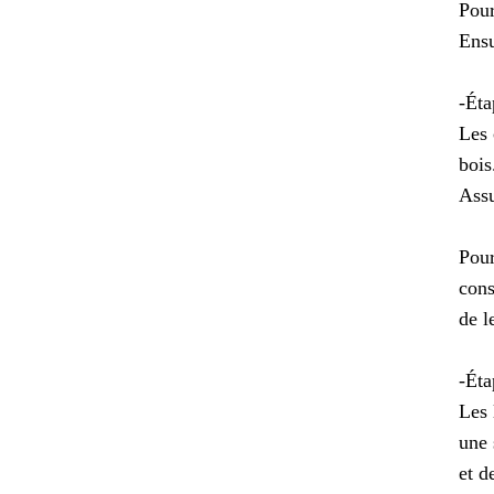
Pour
Ensu
-Éta
Les 
bois
Assu
Pour
cons
de l
-Éta
Les 
une 
et d