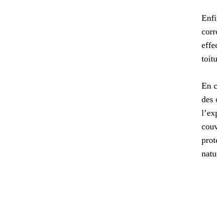
Enfi
corr
effe
toit
En c
des 
l’ex
couv
prot
natu