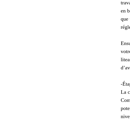
trav
en b
que 
régl
Ensu
votr
lite
d’av
-Éta
La c
Comm
pote
nive