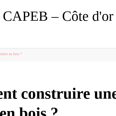
CAPEB – Côte d'or
iture en bois ?
t construire un
 en bois ?