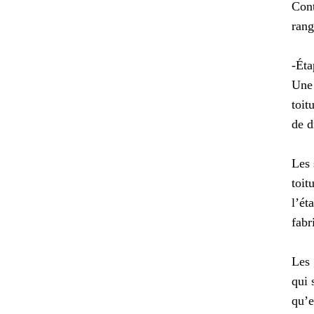
Cont
rang
-Éta
Une 
toit
de d
Les 
toit
l’ét
fabr
Les 
qui 
qu’e