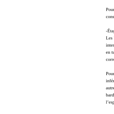
Pour
cons
-Éta
Les 
inte
en t
corr
Pour
infé
autr
bard
l’es