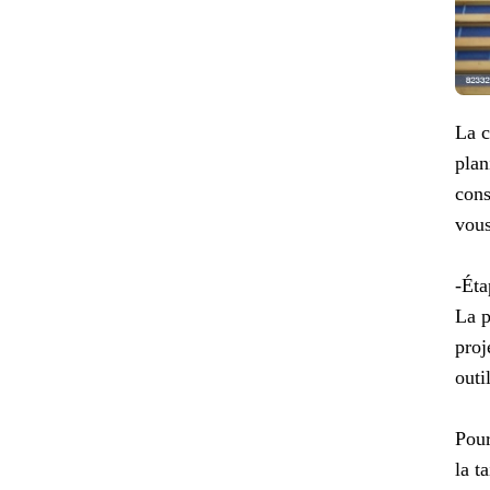
La c
plan
cons
vous
-Éta
La p
proj
outi
Pour
la t