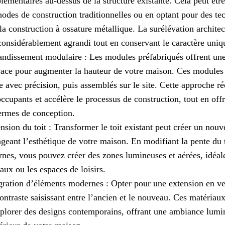
lémentaires au-dessus de la structure existante. Cela peut être 
odes de construction traditionnelles ou en optant pour des te
la construction à ossature métallique. La surélévation architec
considérablement agrandi tout en conservant le caractère uniq
ndissement modulaire : Les modules préfabriqués offrent une 
cace pour augmenter la hauteur de votre maison. Ces modules 
e avec précision, puis assemblés sur le site. Cette approche ré
occupants et accélère le processus de construction, tout en offr
ermes de conception.
nsion du toit : Transformer le toit existant peut créer un nouv
geant l’esthétique de votre maison. En modifiant la pente du t
rnes, vous pouvez créer des zones lumineuses et aérées, idéal
aux ou les espaces de loisirs.
gration d’éléments modernes : Opter pour une extension en ver
ontraste saisissant entre l’ancien et le nouveau. Ces matéria
plorer des designs contemporains, offrant une ambiance lumin