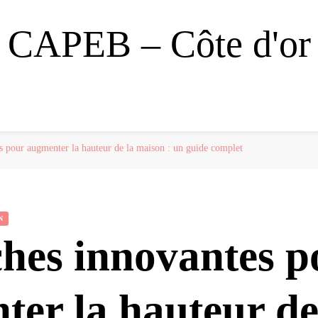
CAPEB – Côte d'or
 pour augmenter la hauteur de la maison : un guide complet
N
hes innovantes p
er la hauteur de