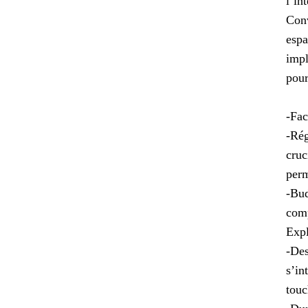
l’in
Conv
espa
impl
pour
-Fac
-Rég
cruc
perm
-Bud
comp
Expl
-Des
s’in
touc