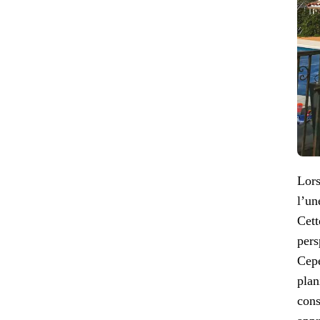
Lors
l’un
Cett
pers
Cepe
plan
cons