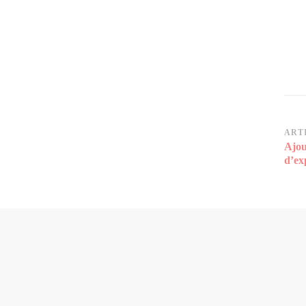
Na
ART
Ajou
d’a
d’ex