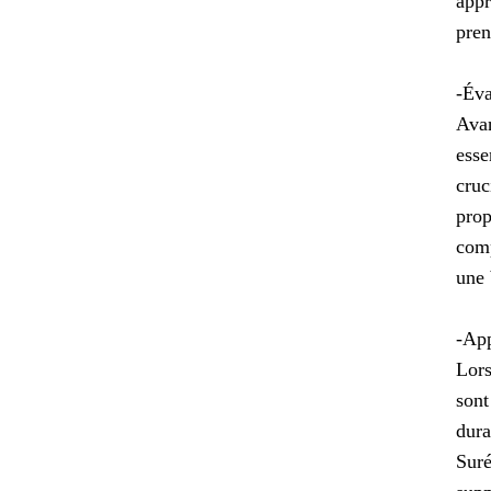
appr
pren
-Éva
Avan
esse
cruc
prop
comp
une 
-App
Lors
sont
dura
Suré