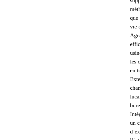
supp
méth
que 
vie 
Agra
effi
usin
les 
en t
Exte
chan
luca
bure
Inté
un c
d’ex