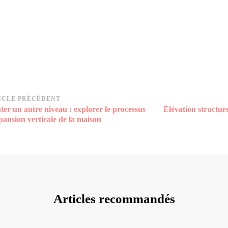
vigation
ICLE PRÉCÉDENT
ter un autre niveau : explorer le processus
Élévation structuré
rticle
pansion verticale de la maison
Articles recommandés