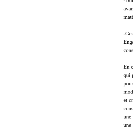
-Dur
avan
maté
-Ges
Enga
cons
En c
qui 
pour
modu
et c
cons
une 
une 