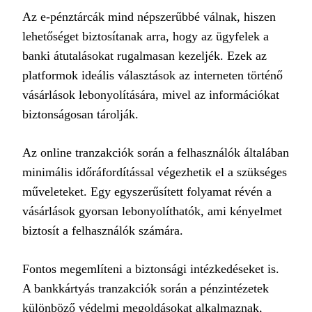
Az e-pénztárcák mind népszerűbbé válnak, hiszen
lehetőséget biztosítanak arra, hogy az ügyfelek a
banki átutalásokat rugalmasan kezeljék. Ezek az
platformok ideális választások az interneten történő
vásárlások lebonyolítására, mivel az információkat
biztonságosan tárolják.
Az online tranzakciók során a felhasználók általában
minimális időráfordítással végezhetik el a szükséges
műveleteket. Egy egyszerűsített folyamat révén a
vásárlások gyorsan lebonyolíthatók, ami kényelmet
biztosít a felhasználók számára.
Fontos megemlíteni a biztonsági intézkedéseket is.
A bankkártyás tranzakciók során a pénzintézetek
különböző védelmi megoldásokat alkalmaznak,