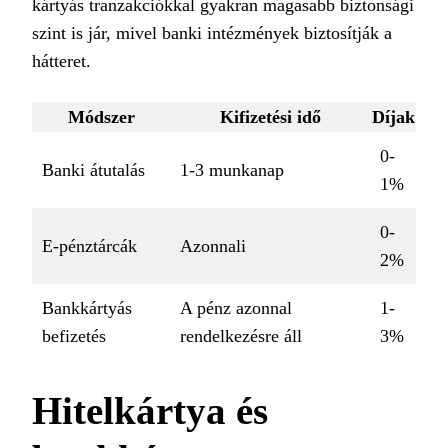
kártyás tranzakciókkal gyakran magasabb biztonsági
szint is jár, mivel banki intézmények biztosítják a
hátteret.
Módszer
Kifizetési idő
Díjak
0-
Banki átutalás
1-3 munkanap
1%
0-
E-pénztárcák
Azonnali
2%
Bankkártyás
A pénz azonnal
1-
befizetés
rendelkezésre áll
3%
Hitelkártya és