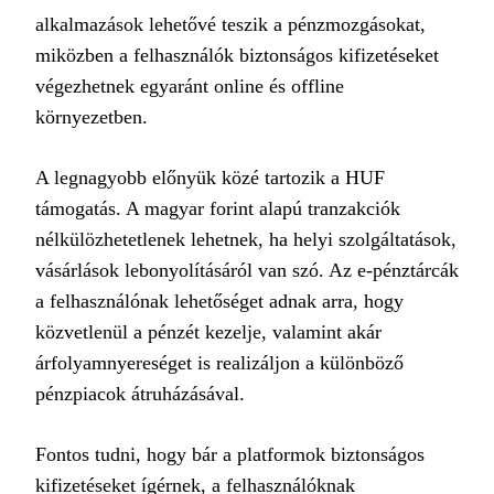
alkalmazások lehetővé teszik a pénzmozgásokat,
miközben a felhasználók biztonságos kifizetéseket
végezhetnek egyaránt online és offline
környezetben.
A legnagyobb előnyük közé tartozik a HUF
támogatás. A magyar forint alapú tranzakciók
nélkülözhetetlenek lehetnek, ha helyi szolgáltatások,
vásárlások lebonyolításáról van szó. Az e-pénztárcák
a felhasználónak lehetőséget adnak arra, hogy
közvetlenül a pénzét kezelje, valamint akár
árfolyamnyereséget is realizáljon a különböző
pénzpiacok átruházásával.
Fontos tudni, hogy bár a platformok biztonságos
kifizetéseket ígérnek, a felhasználóknak