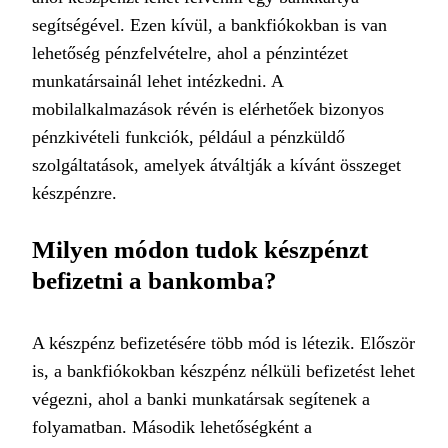
segítségével. Ezen kívül, a bankfiókokban is van
lehetőség pénzfelvételre, ahol a pénzintézet
munkatársainál lehet intézkedni. A
mobilalkalmazások révén is elérhetőek bizonyos
pénzkivételi funkciók, például a pénzküldő
szolgáltatások, amelyek átváltják a kívánt összeget
készpénzre.
Milyen módon tudok készpénzt
befizetni a bankomba?
A készpénz befizetésére több mód is létezik. Először
is, a bankfiókokban készpénz nélküli befizetést lehet
végezni, ahol a banki munkatársak segítenek a
folyamatban. Második lehetőségként a