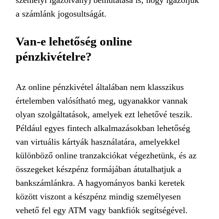
a számlánk jogosultságát.
Van-e lehetőség online
pénzkivételre?
Az online pénzkivétel általában nem klasszikus
értelemben valósítható meg, ugyanakkor vannak
olyan szolgáltatások, amelyek ezt lehetővé teszik.
Például egyes fintech alkalmazásokban lehetőség
van virtuális kártyák használatára, amelyekkel
különböző online tranzakciókat végezhetünk, és az
összegeket készpénz formájában átutalhatjuk a
bankszámlánkra. A hagyományos banki keretek
között viszont a készpénz mindig személyesen
vehető fel egy ATM vagy bankfiók segítségével.