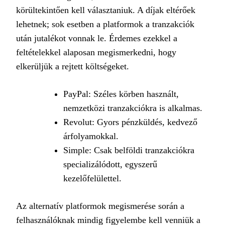
körültekintően kell választaniuk. A díjak eltérőek
lehetnek; sok esetben a platformok a tranzakciók
után jutalékot vonnak le. Érdemes ezekkel a
feltételekkel alaposan megismerkedni, hogy
elkerüljük a rejtett költségeket.
PayPal: Széles körben használt,
nemzetközi tranzakciókra is alkalmas.
Revolut: Gyors pénzküldés, kedvező
árfolyamokkal.
Simple: Csak belföldi tranzakciókra
specializálódott, egyszerű
kezelőfelülettel.
Az alternatív platformok megismerése során a
felhasználóknak mindig figyelembe kell venniük a