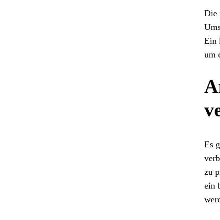
Die 
Umsa
Ein 
um d
A
v
Es g
verb
zu p
ein 
werd