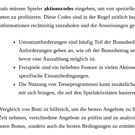
mals müssen Spieler
aktionscodes
eingeben, um von speziell
tten zu profitieren. Diese Codes sind in der Regel zeitlich beg
Informationen rechtzeitig einzuholen und die Anweisungen ge
Umsatzanforderungen sind häufig Teil der Bonusbed
Anforderungen geben an, wie oft der Bonusbetrag u
bevor eine Auszahlung möglich ist.
Freispiele sind ein beliebtes Feature in vielen Aktion
spezifische Einsatzbedingungen.
Die Nutzung von Treueprogrammen kann zusätzlich
mit sich bringen, die auf den Spielaktivitäten basiere
Vergleich von Boni ist hilfreich, um die besten Angebote zu fi
Zeit nehmen, verschiedene Angebote zu prüfen und zu analysi
sten Bonus, sondern auch die besten Bedingungen zu ermitte