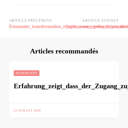
Navigation
ARTICLE PRÉCÉDENT
ARTICLE SUIVANT
Étonnante_transformation_et_spin_aura_révélez_le_potentie
Intéressantes_perspectives_dé
d’article
Articles recommandés
ACTUALITÉS
Erfahrung_zeigt_dass_der_Zugang_zu_
21 JUILLET 2026