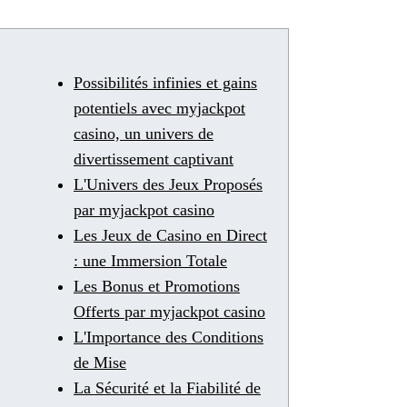
Possibilités infinies et gains
potentiels avec myjackpot
casino, un univers de
divertissement captivant
L'Univers des Jeux Proposés
par myjackpot casino
Les Jeux de Casino en Direct
: une Immersion Totale
Les Bonus et Promotions
Offerts par myjackpot casino
L'Importance des Conditions
de Mise
La Sécurité et la Fiabilité de