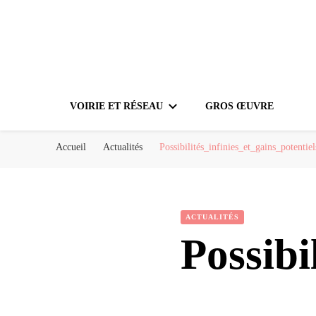
VOIRIE ET RÉSEAU
GROS ŒUVRE
Accueil
Actualités
Possibilités_infinies_et_gains_potent
ACTUALITÉS
Possib