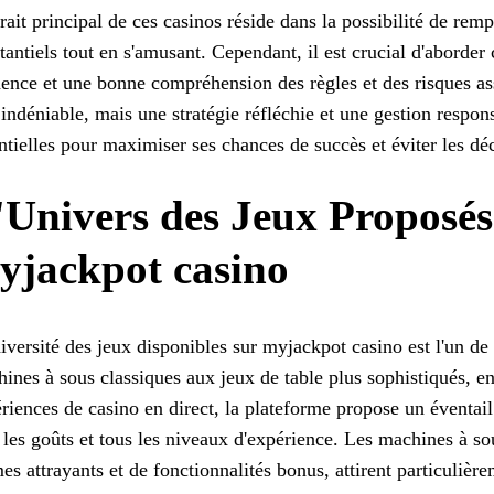
trait principal de ces casinos réside dans la possibilité de rem
tantiels tout en s'amusant. Cependant, il est crucial d'aborder
ence et une bonne compréhension des règles et des risques as
 indéniable, mais une stratégie réfléchie et une gestion respo
ntielles pour maximiser ses chances de succès et éviter les dé
'Univers des Jeux Proposés
yjackpot casino
iversité des jeux disponibles sur myjackpot casino est l'un de
ines à sous classiques aux jeux de table plus sophistiqués, en
riences de casino en direct, la plateforme propose un éventail 
 les goûts et tous les niveaux d'expérience. Les machines à s
es attrayants et de fonctionnalités bonus, attirent particulièr