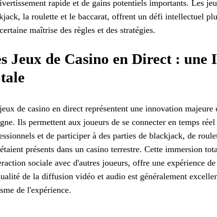
ivertissement rapide et de gains potentiels importants. Les jeux
kjack, la roulette et le baccarat, offrent un défi intellectuel pl
certaine maîtrise des règles et des stratégies.
s Jeux de Casino en Direct : une
tale
jeux de casino en direct représentent une innovation majeure
igne. Ils permettent aux joueurs de se connecter en temps réel
essionnels et de participer à des parties de blackjack, de rou
s étaient présents dans un casino terrestre. Cette immersion to
teraction sociale avec d'autres joueurs, offre une expérience de
ualité de la diffusion vidéo et audio est généralement excellen
isme de l'expérience.