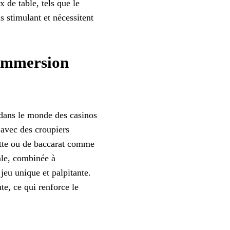
 de table, tels que le
us stimulant et nécessitent
 Immersion
 dans le monde des casinos
 avec des croupiers
lette ou de baccarat comme
tale, combinée à
 jeu unique et palpitante.
te, ce qui renforce le