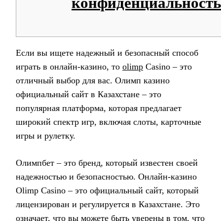
конфиденциальность
Если вы ищете надежный и безопасный способ
играть в онлайн-казино, то
olimp
Casino – это
отличный выбор для вас. Олимп казино
официальный сайт в Казахстане – это
популярная платформа, которая предлагает
широкий спектр игр, включая слоты, карточные
игры и рулетку.
Олимпбет – это бренд, который известен своей
надежностью и безопасностью. Онлайн-казино
Olimp Casino – это официальный сайт, который
лицензирован и регулируется в Казахстане. Это
означает, что вы можете быть уверены в том, что