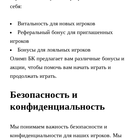
себя:
Витальность для новых игроков
Реферальный бонус для приглашенных
игроков
Бонусы для лояльных игроков
Олимп БК предлагает вам различные бонусы и
акции, чтобы помочь вам начать играть и
продолжать играть.
Безопасность и
конфиденциальность
Мы понимаем важность безопасности и
конфиденциальности для наших игроков. Мы