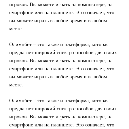
игроков. Вы можете играть на компьютере, на
смартфоне или на планшете. Это означает, что
вы можете играть в любое время и в любом
месте.
Олимпбет – это также и платформа, которая
предлагает широкий спектр способов для своих
игроков. Вы можете играть на компьютере, на
смартфоне или на планшете. Это означает, что
вы можете играть в любое время и в любом
месте.
Олимпбет – это также и платформа, которая
предлагает широкий спектр способов для своих
игроков. Вы можете играть на компьютере, на
смартфоне или на планшете. Это означает, что