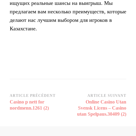
ищущих реальные шансы на выигрыш. Мы
предлагаем вам несколько преимуществ, которые
делают нас лучшим выбором для игроков в
Казахстане.
Navigation
ARTICLE PRÉCÉDENT
ARTICLE SUIVANT
Casino p nett for
Online Casino Utan
d’article
nordmenn.1261 (2)
Svensk Licens – Casino
utan Spelpaus.30409 (2)