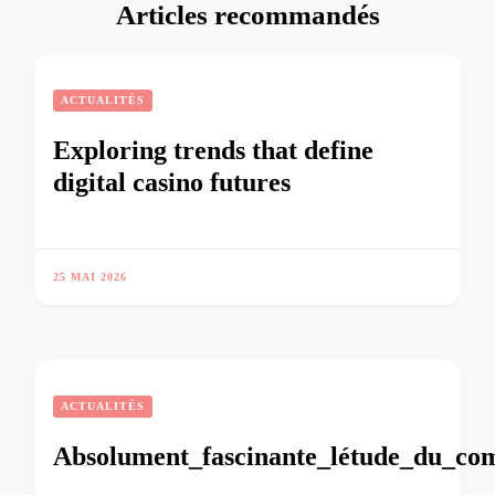
Articles recommandés
ACTUALITÉS
Exploring trends that define
digital casino futures
25 MAI 2026
ACTUALITÉS
Absolument_fascinante_létude_du_com