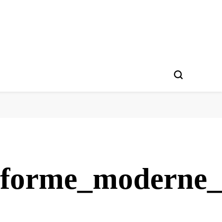
teforme_moderne