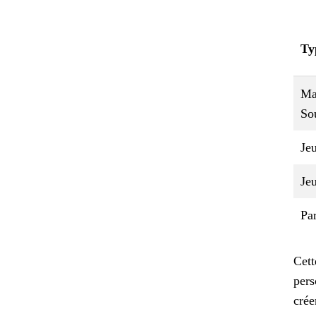
Ty
Ma
So
Je
Je
Par
Cett
pers
crée