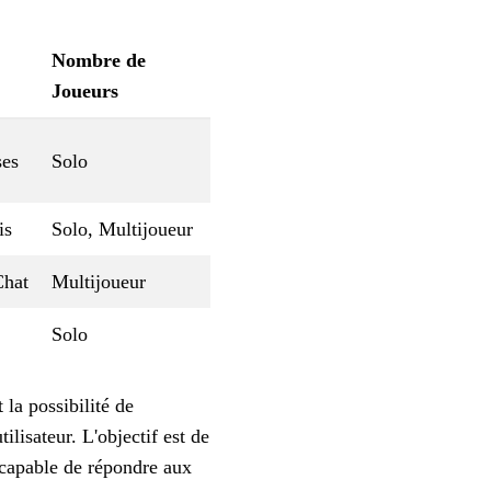
Nombre de
Joueurs
ses
Solo
is
Solo, Multijoueur
Chat
Multijoueur
Solo
 la possibilité de
ilisateur. L'objectif est de
 capable de répondre aux