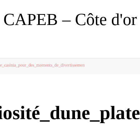
CAPEB – Côte d'or
e_casinia_pour_des_moments_de_divertissemen
iosité_dune_pla