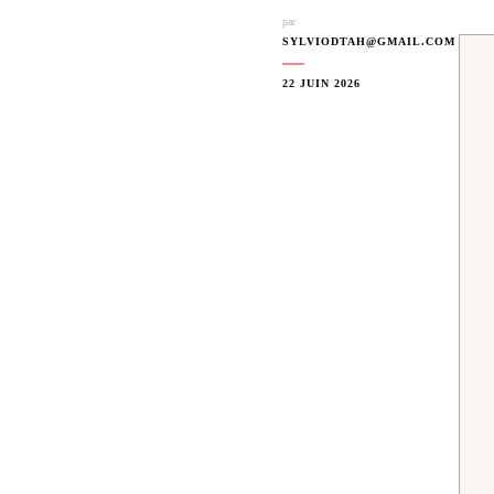
par
SYLVIODTAH@GMAIL.COM
22 JUIN 2026