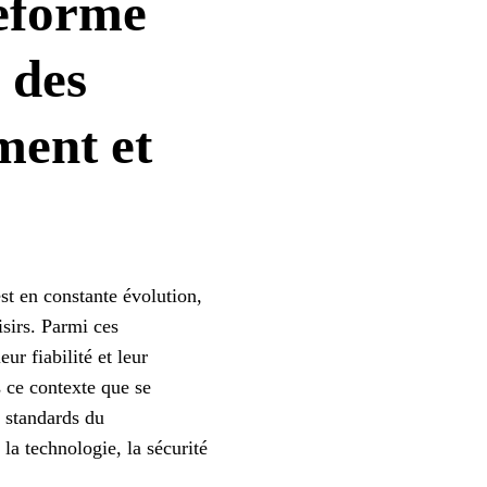
teforme
 des
ment et
est en constante évolution,
isirs. Parmi ces
ur fiabilité et leur
 ce contexte que se
s standards du
la technologie, la sécurité