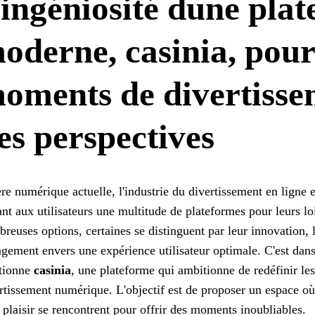
ingéniosité dune pla
oderne, casinia, pour
oments de divertisse
es perspectives
ère numérique actuelle, l'industrie du divertissement en ligne 
ant aux utilisateurs une multitude de plateformes pour leurs lo
reuses options, certaines se distinguent par leur innovation, le
gement envers une expérience utilisateur optimale. C'est dans
tionne
casinia
, une plateforme qui ambitionne de redéfinir le
rtissement numérique. L'objectif est de proposer un espace où 
e plaisir se rencontrent pour offrir des moments inoubliables.