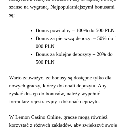
szanse na wygraną. Najpopularniejszymi bonusami
są:
Bonus powitalny – 100% do 500 PLN
Bonus za pierwszą depozyt – 50% do 1
000 PLN
Bonus za kolejne depozyty – 20% do
500 PLN
Warto zauważyć, że bonusy są dostępne tylko dla
nowych graczy, którzy dokonali depozytu. Aby
zyskać dostęp do bonusów, należy wypełnić
formularz rejestracyjny i dokonać depozytu.
W Lemon Casino Online, gracze mogą również
korzystać z różnych zakładów, aby zwiększyć swoje