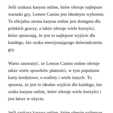
Jeśli szukasz kasyna online, które oferuje najlepsze
warunki gry, Lemon Casino jest idealnym wyborem.
Ta oficjalna strona kasyna online jest dostępna dla
polskich graczy, a także oferuje wiele korzyści,
które sprawiają, że jest to najlepsze wyjście dla
każdego, kto szuka emocjonującego doświadczenia
gry.
Warto zauważyć, że Lemon Casino online oferuje
także wiele sposobów płatności, w tym popularne
karty kredytowe, e-wallety i wiele innych. To
sprawia, że jest to idealne wyjście dla każdego, kto
szuka kasyna online, które oferuje wiele korzyści i
jest łatwe w użyciu.
Jeśli szukasz kasyna online, które oferuje najlepsze