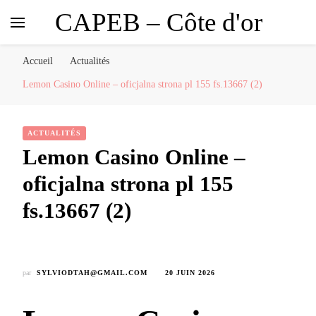
CAPEB – Côte d'or
Accueil
Actualités
Lemon Casino Online – oficjalna strona pl 155 fs.13667 (2)
ACTUALITÉS
Lemon Casino Online –
oficjalna strona pl 155
fs.13667 (2)
par
SYLVIODTAH@GMAIL.COM
20 JUIN 2026