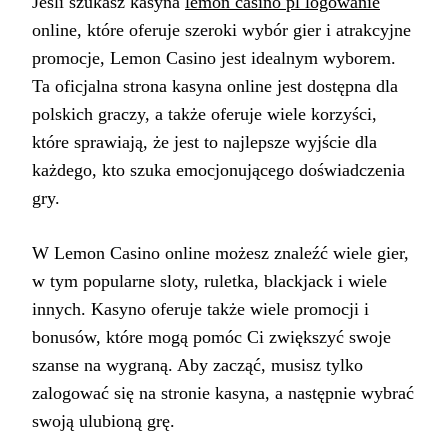
Jeśli szukasz kasyna
lemon casino pl logowanie
online, które oferuje szeroki wybór gier i atrakcyjne
promocje, Lemon Casino jest idealnym wyborem.
Ta oficjalna strona kasyna online jest dostępna dla
polskich graczy, a także oferuje wiele korzyści,
które sprawiają, że jest to najlepsze wyjście dla
każdego, kto szuka emocjonującego doświadczenia
gry.
W Lemon Casino online możesz znaleźć wiele gier,
w tym popularne sloty, ruletka, blackjack i wiele
innych. Kasyno oferuje także wiele promocji i
bonusów, które mogą pomóc Ci zwiększyć swoje
szanse na wygraną. Aby zacząć, musisz tylko
zalogować się na stronie kasyna, a następnie wybrać
swoją ulubioną grę.