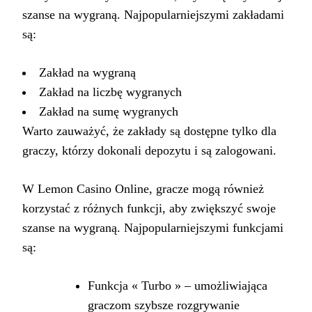
szanse na wygraną. Najpopularniejszymi zakładami
są:
Zakład na wygraną
Zakład na liczbę wygranych
Zakład na sumę wygranych
Warto zauważyć, że zakłady są dostępne tylko dla
graczy, którzy dokonali depozytu i są zalogowani.
W Lemon Casino Online, gracze mogą również
korzystać z różnych funkcji, aby zwiększyć swoje
szanse na wygraną. Najpopularniejszymi funkcjami
są:
Funkcja « Turbo » – umożliwiająca
graczom szybsze rozgrywanie