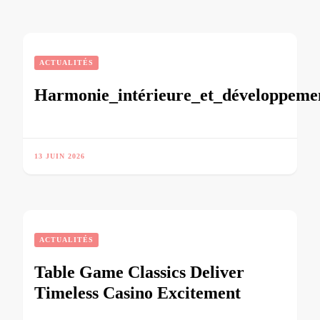
ACTUALITÉS
Harmonie_intérieure_et_développemen
13 JUIN 2026
ACTUALITÉS
Table Game Classics Deliver
Timeless Casino Excitement