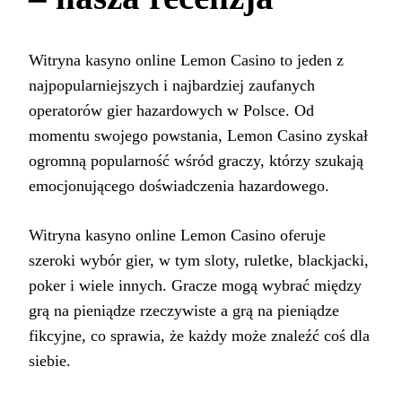
Witryna kasyno online Lemon Casino to jeden z
najpopularniejszych i najbardziej zaufanych
operatorów gier hazardowych w Polsce. Od
momentu swojego powstania, Lemon Casino zyskał
ogromną popularność wśród graczy, którzy szukają
emocjonującego doświadczenia hazardowego.
Witryna kasyno online Lemon Casino oferuje
szeroki wybór gier, w tym sloty, ruletke, blackjacki,
poker i wiele innych. Gracze mogą wybrać między
grą na pieniądze rzeczywiste a grą na pieniądze
fikcyjne, co sprawia, że każdy może znaleźć coś dla
siebie.