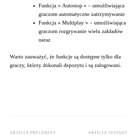
Funkcja « Autostop » – umożliwiająca
graczom automatyczne zatrzymywanie
Funkcja « Multiplay » – umożliwiająca
graczom rozgrywanie wielu zakładów
naraz
Warto zauważyć, że funkcje są dostępne tylko dla
graczy, którzy dokonali depozytu i są zalogowani.
Navigation
ARTICLE PRÉCÉDENT
ARTICLE SUIVANT