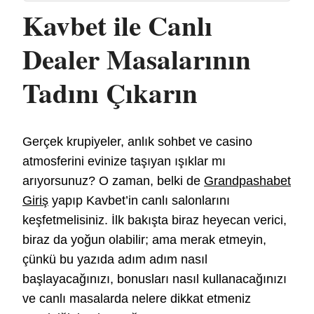
Kavbet ile Canlı
Dealer Masalarının
Tadını Çıkarın
Gerçek krupiyeler, anlık sohbet ve casino
atmosferini evinize taşıyan ışıklar mı
arıyorsunuz? O zaman, belki de
Grandpashabet
Giriş
yapıp Kavbet’in canlı salonlarını
keşfetmelisiniz. İlk bakışta biraz heyecan verici,
biraz da yoğun olabilir; ama merak etmeyin,
çünkü bu yazıda adım adım nasıl
başlayacağınızı, bonusları nasıl kullanacağınızı
ve canlı masalarda nelere dikkat etmeniz