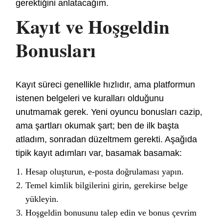
gerektiğini anlatacağım.
Kayıt ve Hoşgeldin
Bonusları
Kayıt süreci genellikle hızlıdır, ama platformun
istenen belgeleri ve kuralları olduğunu
unutmamak gerek. Yeni oyuncu bonusları cazip,
ama şartları okumak şart; ben de ilk başta
atladım, sonradan düzeltmem gerekti. Aşağıda
tipik kayıt adımları var, basamak basamak:
Hesap oluşturun, e-posta doğrulaması yapın.
Temel kimlik bilgilerini girin, gerekirse belge
yükleyin.
Hoşgeldin bonusunu talep edin ve bonus çevrim