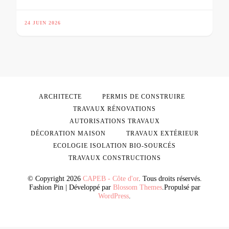
24 JUIN 2026
ARCHITECTE
PERMIS DE CONSTRUIRE
TRAVAUX RÉNOVATIONS
AUTORISATIONS TRAVAUX
DÉCORATION MAISON
TRAVAUX EXTÉRIEUR
ECOLOGIE ISOLATION BIO-SOURCÉS
TRAVAUX CONSTRUCTIONS
© Copyright 2026
CAPEB - Côte d'or
. Tous droits réservés.
Fashion Pin | Développé par
Blossom Themes
.Propulsé par
WordPress
.