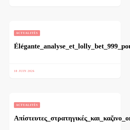
ACTUALITÉS
Élégante_analyse_et_lolly_bet_999_p
18 JUIN 2026
ACTUALITÉS
Απίστευτες_στρατηγικές_και_καζινο_o