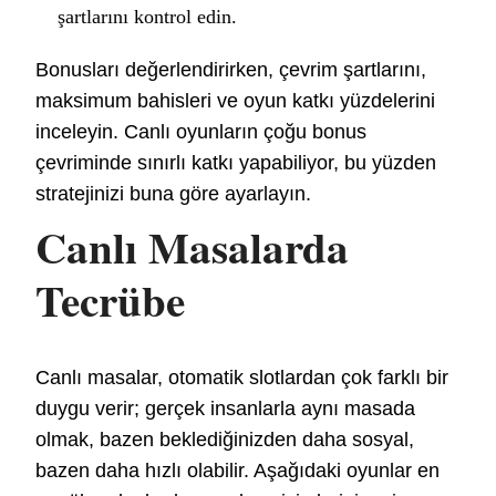
şartlarını kontrol edin.
Bonusları değerlendirirken, çevrim şartlarını,
maksimum bahisleri ve oyun katkı yüzdelerini
inceleyin. Canlı oyunların çoğu bonus
çevriminde sınırlı katkı yapabiliyor, bu yüzden
stratejinizi buna göre ayarlayın.
Canlı Masalarda
Tecrübe
Canlı masalar, otomatik slotlardan çok farklı bir
duygu verir; gerçek insanlarla aynı masada
olmak, bazen beklediğinizden daha sosyal,
bazen daha hızlı olabilir. Aşağıdaki oyunlar en