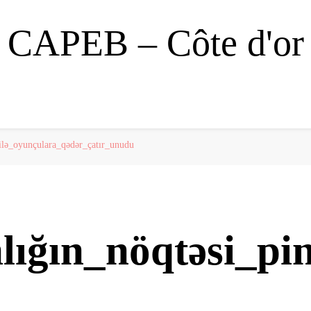
CAPEB – Côte d'or
ilə_oyunçulara_qədər_çatır_unudu
lığın_nöqtəsi_pi