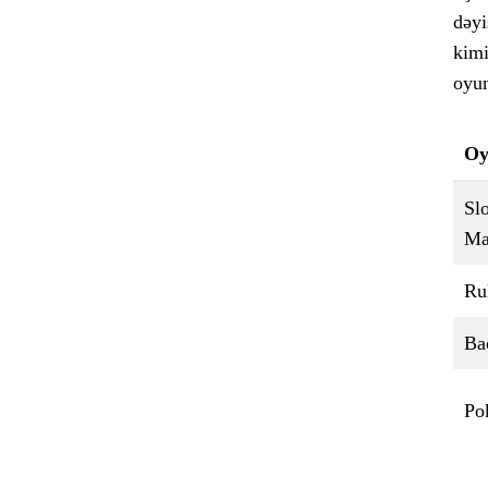
dəyi
kimi
oyun
Oy
Slo
Ma
Ru
Ba
Po