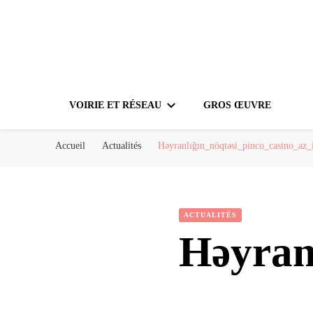
VOIRIE ET RÉSEAU
GROS ŒUVRE
Accueil
Actualités
Həyranlığın_nöqtəsi_pinco_casino_az_
ACTUALITÉS
Həyran