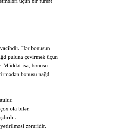
etmələri üçün bir fürsət
 vacibdir. Hər bonusun
nağd puluna çevirmək üçün
r. Müddət isə, bonusu
yetirmədən bonusu nağd
tulur.
çox ola bilər.
ırılır.
etirilməsi zəruridir.