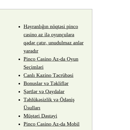
Həyranlığın nöqtəsi pinco
casino az ilə oyunçulara
qədər çatır, unudulmaz anlar
yaradır
Pinco Casino Az-da Oyun
Seçimləri
Canlı Kazino Təcrübəsi
Bonuslar və Təkliflər
Şərtlər və Qaydalar
Təhlükəsizlik və Ödəniş
Üsulları
Müştəri Dəstəyi
Pinco Casino Az-da Mobil