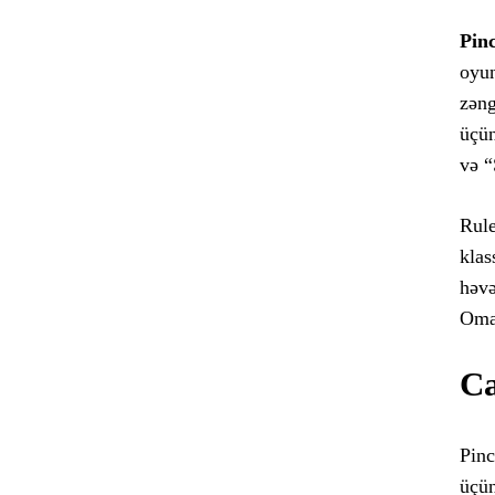
Pinc
oyun
zəng
üçün
və “
Rule
klas
həvə
Omah
Ca
Pinc
üçün