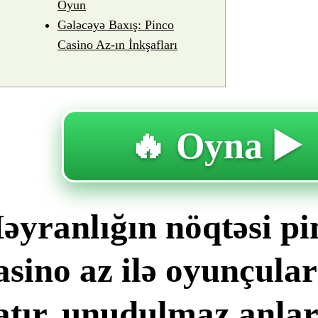
Oyun
Gələcəyə Baxış: Pinco
Casino Az-ın İnkşafları
🔥 Oyna ▶️
əyranlığın nöqtəsi pi
asino az ilə oyunçula
atır, unudulmaz anlar