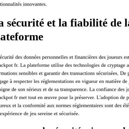
tionnalités innovantes.
 sécurité et la fiabilité de l
lateforme
écurité des données personnelles et financières des joueurs es
ckpot fr. La plateforme utilise des technologies de cryptage 
rmations sensibles et garantir des transactions sécurisées. De 
gage à respecter les réglementations en vigueur en matière de 
igne de son sérieux et de sa transparence. La confiance des jou
ckpot fr met tout en œuvre pour la préserver. L'adoption de p
ureux et la conformité aux normes réglementaires sont des él
expérience de jeu sereine et sécurisée.