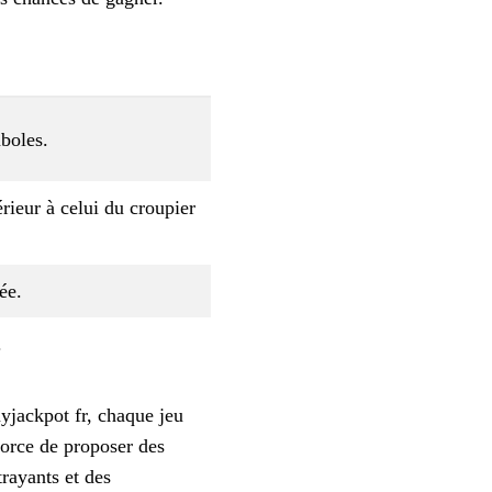
boles.
érieur à celui du croupier
ée.
.
myjackpot fr, chaque jeu
force de proposer des
trayants et des