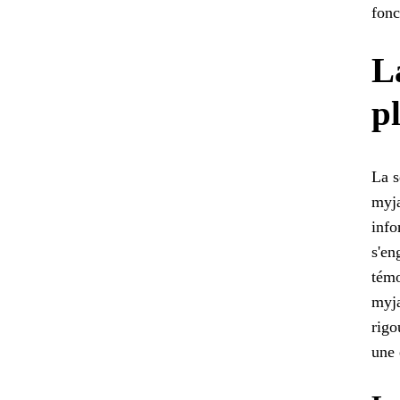
fonc
La
p
La s
myja
info
s'en
témo
myja
rigo
une 