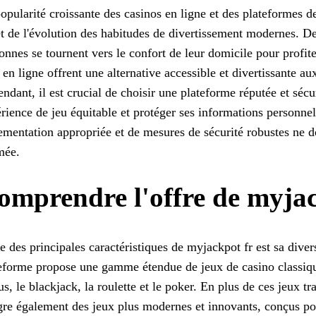
opularité croissante des casinos en ligne et des plateformes de
et de l'évolution des habitudes de divertissement modernes. De
onnes se tournent vers le confort de leur domicile pour profiter 
 en ligne offrent une alternative accessible et divertissante au
ndant, il est crucial de choisir une plateforme réputée et sécu
rience de jeu équitable et protéger ses informations personne
ementation appropriée et de mesures de sécurité robustes ne do
mée.
omprendre l'offre de myjac
e des principales caractéristiques de myjackpot fr est sa diver
eforme propose une gamme étendue de jeux de casino classiqu
us, le blackjack, la roulette et le poker. En plus de ces jeux t
gre également des jeux plus modernes et innovants, conçus p