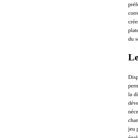
préf
corr
crée
plat
du s
Le
Disp
perm
la d
déve
néce
chan
jeu 
égal