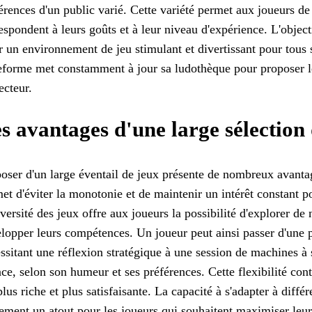
érences d'un public varié. Cette variété permet aux joueurs de
espondent à leurs goûts et à leur niveau d'expérience. L'object
r un environnement de jeu stimulant et divertissant pour tous s
eforme met constamment à jour sa ludothèque pour proposer l
ecteur.
s avantages d'une large sélection
oser d'un large éventail de jeux présente de nombreux avanta
et d'éviter la monotonie et de maintenir un intérêt constant p
iversité des jeux offre aux joueurs la possibilité d'explorer de 
lopper leurs compétences. Un joueur peut ainsi passer d'une p
ssitant une réflexion stratégique à une session de machines à 
ce, selon son humeur et ses préférences. Cette flexibilité con
plus riche et plus satisfaisante. La capacité à s'adapter à diffé
ement un atout pour les joueurs qui souhaitent maximiser leu