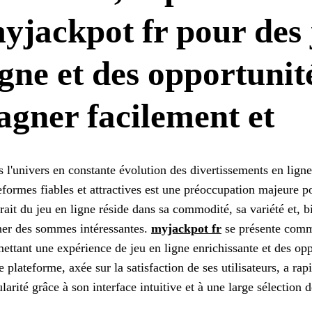
yjackpot fr pour des 
igne et des opportunit
agner facilement et
 l'univers en constante évolution des divertissements en ligne
eformes fiables et attractives est une préoccupation majeure 
trait du jeu en ligne réside dans sa commodité, sa variété et, bi
er des sommes intéressantes.
myjackpot fr
se présente comm
ettant une expérience de jeu en ligne enrichissante et des opp
e plateforme, axée sur la satisfaction de ses utilisateurs, a r
larité grâce à son interface intuitive et à une large sélection d