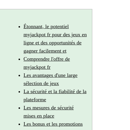
Étonnant, le potentiel
myjackpot fr pour des jeux en
ligne et des opportunités de
gagner facilement et
Comprendre l'offre de
myjackpot fr
Les avantages d'une large
sélection de jeux
La sécurité et la fiabilité de la
plateforme
Les mesures de sécurité
mises en place
Les bonus et les promotions