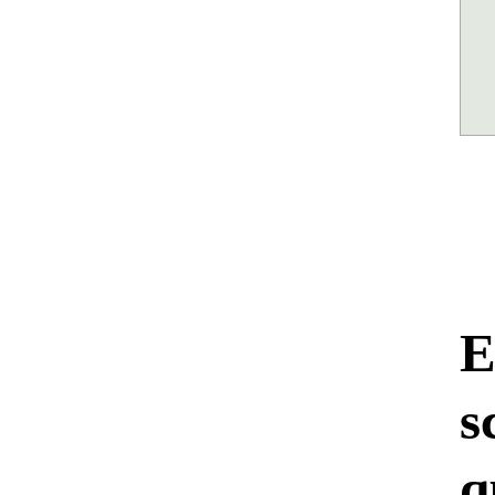
E
s
q