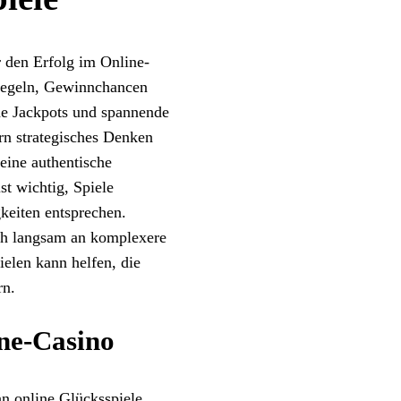
r den Erfolg im Online-
 Regeln, Gewinnchancen
he Jackpots und spannende
rn strategisches Denken
eine authentische
st wichtig, Spiele
eiten entsprechen.
ich langsam an komplexere
elen kann helfen, die
rn.
ine-Casino
n online Glücksspiele