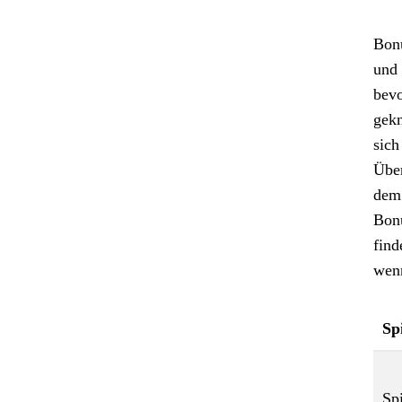
Bonu
und 
bev
gekn
sich
Über
dem 
Bonu
find
wenn
Sp
Sp