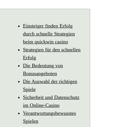
Einsteiger finden Erfolg
durch schnelle Strategien
beim quickwin casino
Strategien für den schnellen
Erfolg
Die Bedeutung von
Bonusangeboten
Die Auswahl der richtigen
Spiele
Sicherheit und Datenschutz
im Online-Casino
Verantwortungsbewusstes
Spielen