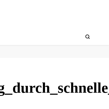
lg_durch_schnell