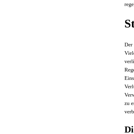
rege
S
Der 
Viel
verl
Rege
Eins
Verl
Verw
zu e
verb
Di