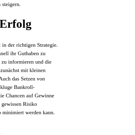
 steigern.
 Erfolg
in der richtigen Strategie.
hnell ihr Guthaben zu
e zu informieren und die
 zunächst mit kleinen
 Auch das Setzen von
 kluge Bankroll-
d die Chancen auf Gewinne
 gewissen Risiko
ko minimiert werden kann.
n