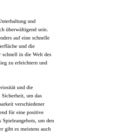
Unterhaltung und
ch überwältigend sein.
onders auf eine schnelle
erfläche und die
 schnell in die Welt des
ieg zu erleichtern und
riosität und die
 Sicherheit, um das
barkeit verschiedener
d für eine positive
des Spieleangebots, um den
er gibt es meistens auch