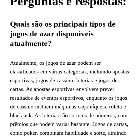
Perguntas e respostas:
Quais são os principais tipos de
jogos de azar disponíveis
atualmente?
Atualmente, os jogos de azar podem ser
classificados em várias categorias, incluindo apostas
esportivas, jogos de cassino, loterias e jogos de
cartas. As apostas esportivas envolvem prever
resultados de eventos esportivos, enquanto os jogos
de cassino incluem máquinas caça-níqueis, roleta e
blackjack. As loterias são sorteios de números, com
prêmios que podem variar bastante. Jogos de cartas,
como poker, combinam habilidade e sorte, atraindo