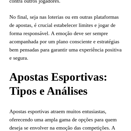
contra outros jogadores.
No final, seja nas loterias ou em outras plataformas
de apostas, é crucial estabelecer limites e jogar de
forma responsável. A emoção deve ser sempre
acompanhada por um plano consciente e estratégias
bem pensadas para garantir uma experiência positiva
e segura.
Apostas Esportivas:
Tipos e Análises
Apostas esportivas atraem muitos entusiastas,
oferecendo uma ampla gama de opções para quem
deseja se envolver na emoção das competições. A