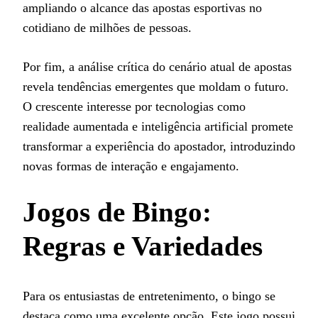
ampliando o alcance das apostas esportivas no
cotidiano de milhões de pessoas.
Por fim, a análise crítica do cenário atual de apostas
revela tendências emergentes que moldam o futuro.
O crescente interesse por tecnologias como
realidade aumentada e inteligência artificial promete
transformar a experiência do apostador, introduzindo
novas formas de interação e engajamento.
Jogos de Bingo:
Regras e Variedades
Para os entusiastas de entretenimento, o bingo se
destaca como uma excelente opção. Este jogo possui