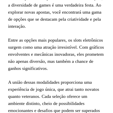
a diversidade de games é uma verdadeira festa. Ao
explorar novas apostas, você encontrará uma gama
de opções que se destacam pela criatividade e pela
interação.
Entre as opções mais populares, os slots eletrônicos
surgem como uma atração irresistível. Com gráficos
envolventes e mecânicas inovadoras, eles prometem
não apenas diversão, mas também a chance de
ganhos significativos.
A união dessas modalidades proporciona uma
experiência de jogo única, que atrai tanto novatos
quanto veteranos. Cada seleção oferece um
ambiente distinto, cheio de possibilidades
emocionantes e desafios que podem ser superados