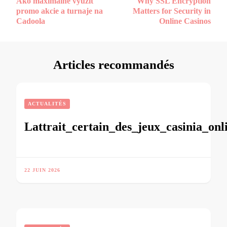
Ako maximálne využiť
Why SSL Encryption
d’article
promo akcie a turnaje na
Matters for Security in
Cadoola
Online Casinos
Articles recommandés
ACTUALITÉS
Lattrait_certain_des_jeux_casinia_onl
22 JUIN 2026