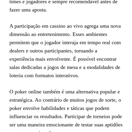
times e jogadores é sempre recomendável antes de
fazer uma aposta.
A participação em cassino ao vivo agrega uma nova
dimensão ao entretenimento. Esses ambientes
permitem que o jogador interaja em tempo real com
dealers e outros participantes, tornando a
experiência mais envolvente. É possível encontrar
salas dedicadas a jogos de mesa e a modalidades de
loteria com formatos interativos.
O poker online também é uma alternativa popular e
estratégica. Ao contrário de muitos jogos de sorte, o
poker envolve habilidades e táticas que podem
influenciar os resultados. Participar de torneios pode
ser uma maneira emocionante de testar suas aptidões