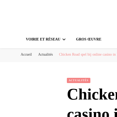
VOIRIE ET RÉSEAU
GROS ŒUVRE
Accueil
Actualités
Chicken Road spel bij online casino 
ACTUALITÉS
Chicken
casino 