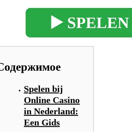
▶️ SPELEN
Содержимое
Spelen bij
Online Casino
in Nederland:
Een Gids