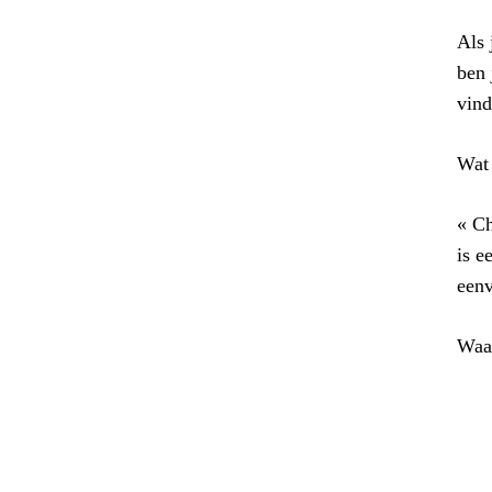
Als 
ben 
vind
Wat 
« Ch
is e
eenv
Waar