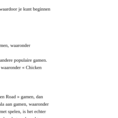
waardoor je kunt beginnen
gamen, waaronder
 andere populaire gamen.
, waaronder « Chicken
cken Road » gamen, dan
cala aan gamen, waaronder
et spelen, is het echter