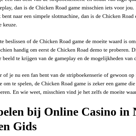
play, dan is de Chicken Road game misschien iets voor jou.
 bent naar een simpele slotmachine, dan is de Chicken Road 
e keuze.
e beslissen of de Chicken Road game de moeite waard is om t
chien handig om eerst de Chicken Road demo te proberen. Di
r beeld te krijgen van de gameplay en de mogelijkheden van 
 of je nu een fan bent van de stripboekenserie of gewoon op
 om te spelen, de Chicken Road game is zeker een game die 
eren. En wie weet, misschien vind je het zelfs de moeite waa
pelen bij Online Casino in
en Gids