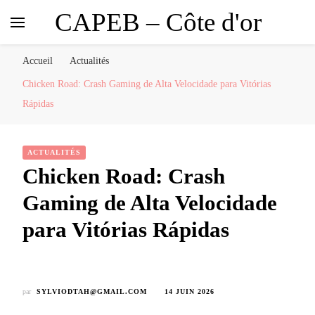
CAPEB – Côte d'or
Accueil
Actualités
Chicken Road: Crash Gaming de Alta Velocidade para Vitórias
Rápidas
ACTUALITÉS
Chicken Road: Crash
Gaming de Alta Velocidade
para Vitórias Rápidas
par
SYLVIODTAH@GMAIL.COM
14 JUIN 2026