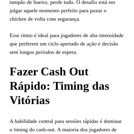
tampão de bueiro, perde tudo. O desafio está em
julgar aquele momento perfeito para puxar o
chicken de volta com segurança.
Esse ritmo é ideal para jogadores de alta intensidade
que preferem um ciclo apertado de ação e decisão
sem longos períodos de espera.
Fazer Cash Out
Rápido: Timing das
Vitórias
A habilidade central para sessões rápidas é dominar
o timing do cash‑out. A maioria dos jogadores de