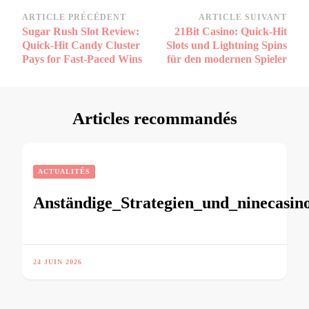
Navigation
ARTICLE PRÉCÉDENT
ARTICLE SUIVANT
Sugar Rush Slot Review:
21Bit Casino: Quick‑Hit
d’article
Quick‑Hit Candy Cluster
Slots und Lightning Spins
Pays for Fast‑Paced Wins
für den modernen Spieler
Articles recommandés
ACTUALITÉS
Anständige_Strategien_und_ninecasin
24 JUIN 2026