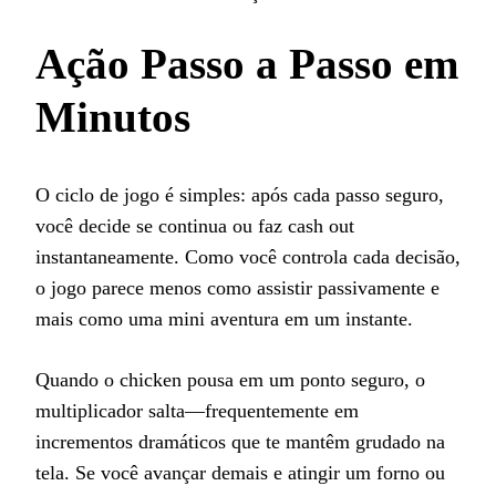
Ação Passo a Passo em
Minutos
O ciclo de jogo é simples: após cada passo seguro,
você decide se continua ou faz cash out
instantaneamente. Como você controla cada decisão,
o jogo parece menos como assistir passivamente e
mais como uma mini aventura em um instante.
Quando o chicken pousa em um ponto seguro, o
multiplicador salta—frequentemente em
incrementos dramáticos que te mantêm grudado na
tela. Se você avançar demais e atingir um forno ou