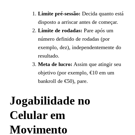
Limite pré‑sessão:
Decida quanto está
disposto a arriscar antes de começar.
Limite de rodadas:
Pare após um
número definido de rodadas (por
exemplo, dez), independentemente do
resultado.
Meta de lucro:
Assim que atingir seu
objetivo (por exemplo, €10 em um
bankroll de €50), pare.
Jogabilidade no
Celular em
Movimento