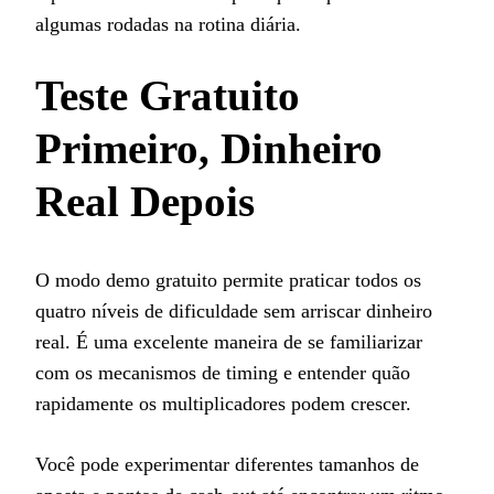
algumas rodadas na rotina diária.
Teste Gratuito
Primeiro, Dinheiro
Real Depois
O modo demo gratuito permite praticar todos os
quatro níveis de dificuldade sem arriscar dinheiro
real. É uma excelente maneira de se familiarizar
com os mecanismos de timing e entender quão
rapidamente os multiplicadores podem crescer.
Você pode experimentar diferentes tamanhos de