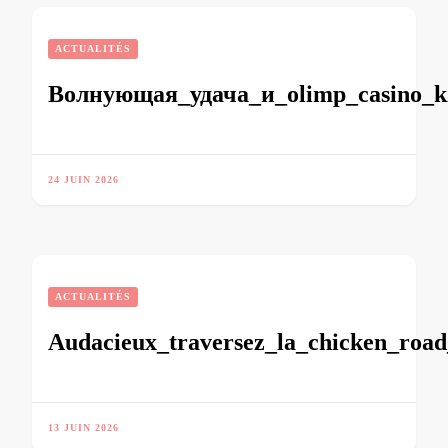
ACTUALITÉS
Волнующая_удача_и_olimp_casino_
24 JUIN 2026
ACTUALITÉS
Audacieux_traversez_la_chicken_road
13 JUIN 2026