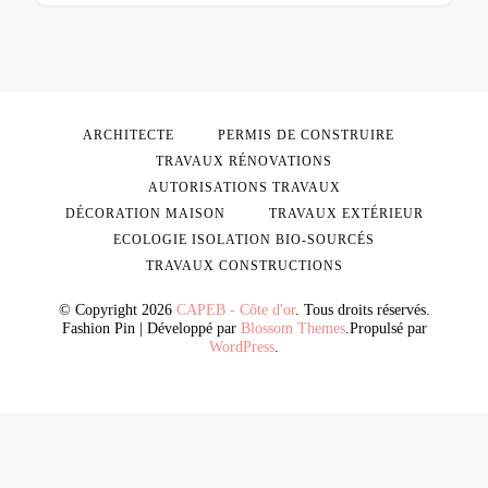
ARCHITECTE
PERMIS DE CONSTRUIRE
TRAVAUX RÉNOVATIONS
AUTORISATIONS TRAVAUX
DÉCORATION MAISON
TRAVAUX EXTÉRIEUR
ECOLOGIE ISOLATION BIO-SOURCÉS
TRAVAUX CONSTRUCTIONS
© Copyright 2026
CAPEB - Côte d'or
. Tous droits réservés.
Fashion Pin | Développé par
Blossom Themes
.Propulsé par
WordPress
.