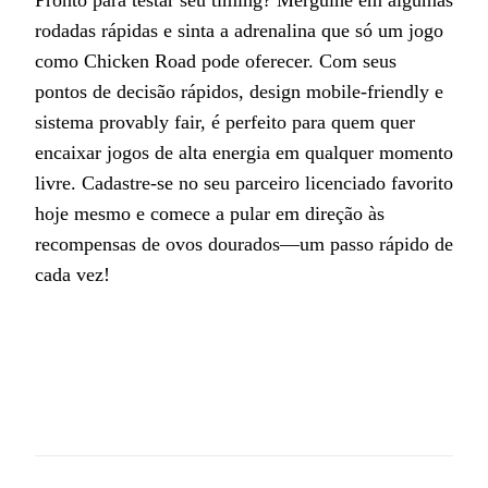
Pronto para testar seu timing? Mergulhe em algumas
rodadas rápidas e sinta a adrenalina que só um jogo
como Chicken Road pode oferecer. Com seus
pontos de decisão rápidos, design mobile-friendly e
sistema provably fair, é perfeito para quem quer
encaixar jogos de alta energia em qualquer momento
livre. Cadastre-se no seu parceiro licenciado favorito
hoje mesmo e comece a pular em direção às
recompensas de ovos dourados—um passo rápido de
cada vez!