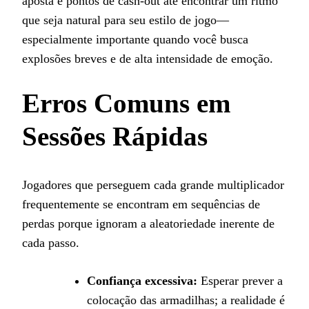
aposta e pontos de cash‑out até encontrar um ritmo
que seja natural para seu estilo de jogo—
especialmente importante quando você busca
explosões breves e de alta intensidade de emoção.
Erros Comuns em
Sessões Rápidas
Jogadores que perseguem cada grande multiplicador
frequentemente se encontram em sequências de
perdas porque ignoram a aleatoriedade inerente de
cada passo.
Confiança excessiva:
Esperar prever a
colocação das armadilhas; a realidade é