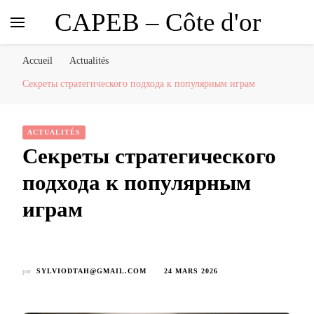
CAPEB – Côte d'or
Accueil
Actualités
Секреты стратегического подхода к популярным играм
ACTUALITÉS
Секреты стратегического
подхода к популярным
играм
par
SYLVIODTAH@GMAIL.COM
24 MARS 2026