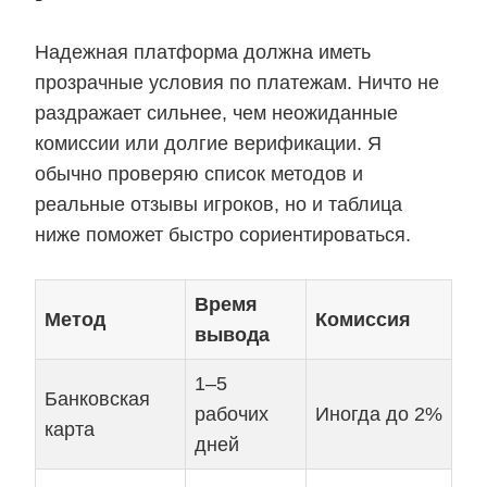
Надежная платформа должна иметь
прозрачные условия по платежам. Ничто не
раздражает сильнее, чем неожиданные
комиссии или долгие верификации. Я
обычно проверяю список методов и
реальные отзывы игроков, но и таблица
ниже поможет быстро сориентироваться.
Время
Метод
Комиссия
вывода
1–5
Банковская
рабочих
Иногда до 2%
карта
дней