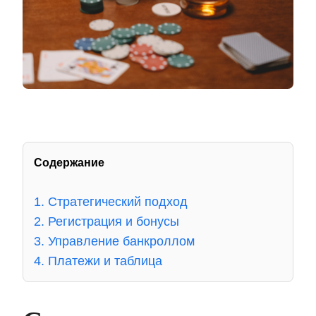
Содержание
1. Стратегический подход
2. Регистрация и бонусы
3. Управление банкроллом
4. Платежи и таблица