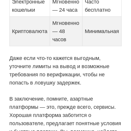
Электронные
Мгновенно
Часто
кошельки
— 24 часа
бесплатно
Мгновенно
Криптовалюта
— 48
Минимальная
часов
Даже если что-то кажется выгодным,
уточните лимиты на вывод и возможные
требования по верификации, чтобы не
попасть в ловушку задержек.
В заключение, помните, азартные
платформы — это, прежде всего, сервисы.
Хорошая платформа заботится о
пользователе, предлагает понятные условия