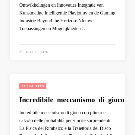
Ontwikkelingen en Innovaties Integratie van
Kunstmatige Intelligentie Playjonny en de Gaming
Industrie Beyond the Horizon: Nieuwe
Toepassingen en Mogelijkheden …
21 JUILLET 2026
ACTUALITÉS
Incredibile_meccanismo_di_gioco_co
Incredibile meccanismo di gioco con plinko e
calcolo delle probabilità per vincite sorprendenti
La Fisica del Rimbalzo e la Traiettoria del Disco