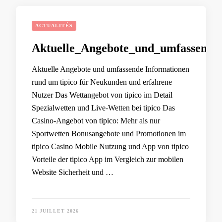
ACTUALITÉS
Aktuelle_Angebote_und_umfassende
Aktuelle Angebote und umfassende Informationen
rund um tipico für Neukunden und erfahrene
Nutzer Das Wettangebot von tipico im Detail
Spezialwetten und Live-Wetten bei tipico Das
Casino-Angebot von tipico: Mehr als nur
Sportwetten Bonusangebote und Promotionen im
tipico Casino Mobile Nutzung und App von tipico
Vorteile der tipico App im Vergleich zur mobilen
Website Sicherheit und …
21 JUILLET 2026