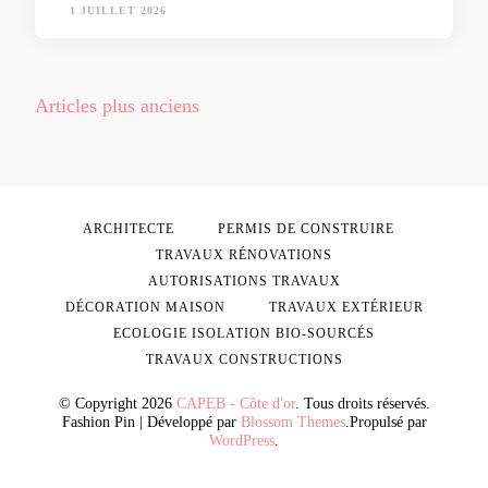
1 JUILLET 2026
Navigation
Articles plus anciens
des
articles
ARCHITECTE
PERMIS DE CONSTRUIRE
TRAVAUX RÉNOVATIONS
AUTORISATIONS TRAVAUX
DÉCORATION MAISON
TRAVAUX EXTÉRIEUR
ECOLOGIE ISOLATION BIO-SOURCÉS
TRAVAUX CONSTRUCTIONS
© Copyright 2026
CAPEB - Côte d'or
. Tous droits réservés.
Fashion Pin | Développé par
Blossom Themes
.Propulsé par
WordPress
.