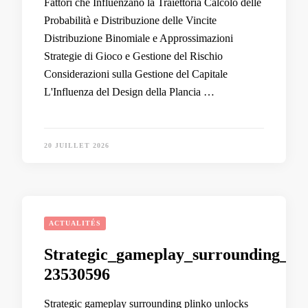
Fattori che Influenzano la Traiettoria Calcolo delle
Probabilità e Distribuzione delle Vincite
Distribuzione Binomiale e Approssimazioni
Strategie di Gioco e Gestione del Rischio
Considerazioni sulla Gestione del Capitale
L'Influenza del Design della Plancia …
20 JUILLET 2026
ACTUALITÉS
Strategic_gameplay_surrounding_pli
23530596
Strategic gameplay surrounding plinko unlocks