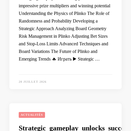
impressive prize multipliers and winning potential
Understanding the Physics of Plinko The Role of
Randomness and Probability Developing a
Strategic Approach Analyzing Board Geometry
Risk Management in Plinko Adjusting Bet Sizes
and Stop-Loss Limits Advanced Techniques and
Board Variations The Future of Plinko and
Emerging Trends 🔥 Играть ▶️ Strategic …
20 JUILLET 2026
ACTUALITÉS
Strategic_gameplay_unlocks_success