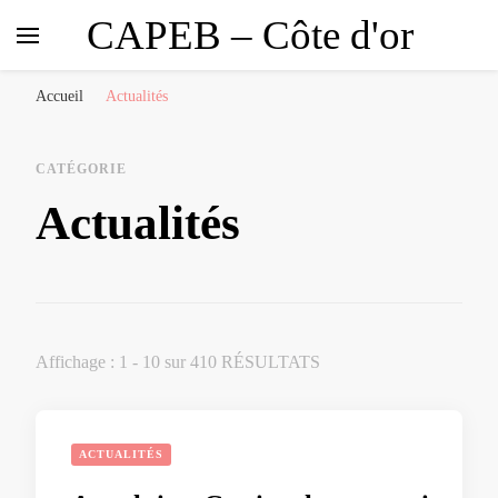
CAPEB – Côte d'or
Accueil
Actualités
CATÉGORIE
Actualités
Affichage : 1 - 10 sur 410 RÉSULTATS
ACTUALITÉS